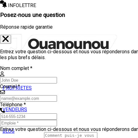
INFOLETTRE
Posez-nous une question
Réponse rapide garantie
Entrez votre question ci-dessous et nous vous réponderons da
les plus brefs délais.
Nom complet *
Courriel *
PROPRIETES
ACHETEURS
Téléphone *
VENDEURS
TEMOIGNAGES
Entrez votre question ci-dessous et nous vous réponderons da
BLOG