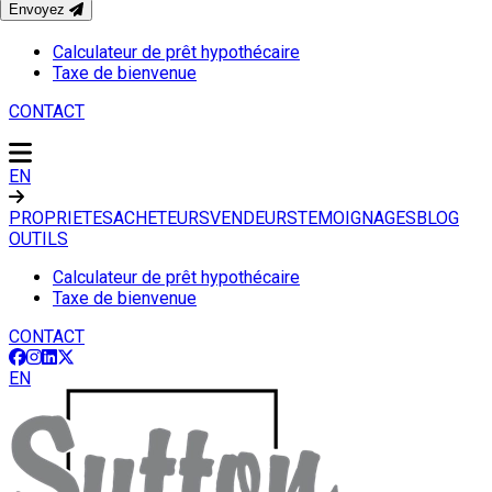
Envoyez
OUTILS
Calculateur de prêt hypothécaire
Taxe de bienvenue
CONTACT
EN
PROPRIETES
ACHETEURS
VENDEURS
TEMOIGNAGES
BLOG
OUTILS
Calculateur de prêt hypothécaire
Taxe de bienvenue
CONTACT
EN