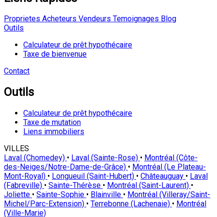
Proprietes
Acheteurs
Vendeurs
Temoignages
Blog
Outils
Calculateur de prêt hypothécaire
Taxe de bienvenue
Contact
Outils
Calculateur de prêt hypothécaire
Taxe de mutation
Liens immobiliers
VILLES
Laval (Chomedey)
•
Laval (Sainte-Rose)
•
Montréal (Côte-
des-Neiges/Notre-Dame-de-Grâce)
•
Montréal (Le Plateau-
Mont-Royal)
•
Longueuil (Saint-Hubert)
•
Châteauguay
•
Laval
(Fabreville)
•
Sainte-Thérèse
•
Montréal (Saint-Laurent)
•
Joliette
•
Sainte-Sophie
•
Blainville
•
Montréal (Villeray/Saint-
Michel/Parc-Extension)
•
Terrebonne (Lachenaie)
•
Montréal
(Ville-Marie)