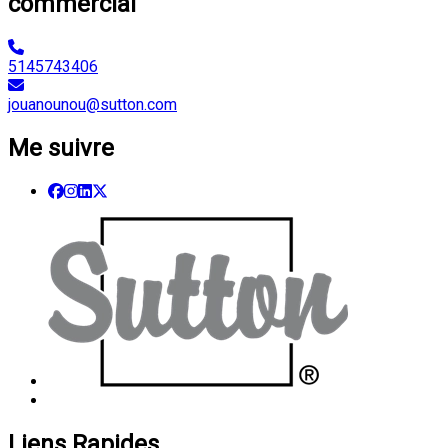
commercial
5145743406
jouanounou@sutton.com
Me suivre
Liens Rapides