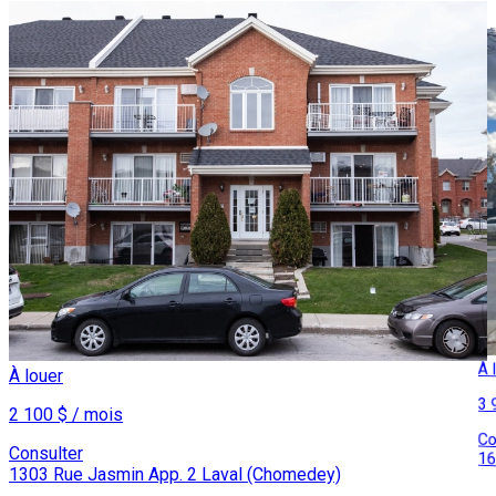
À 
À louer
3 
2 100 $ / mois
Co
Consulter
16
1303 Rue Jasmin App. 2 Laval (Chomedey)