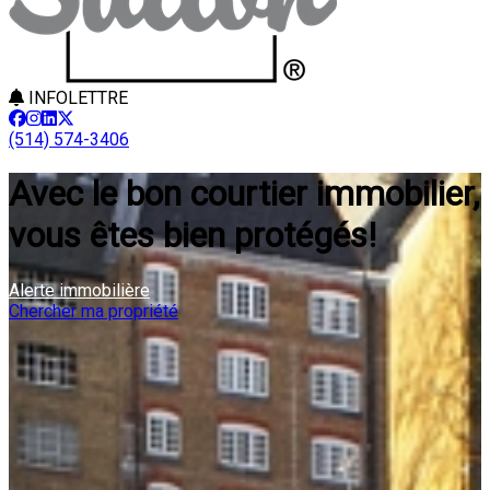
INFOLETTRE
(514) 574-3406
Avec le bon courtier immobilier,
vous êtes bien protégés!
Alerte immobilière
Chercher ma propriété