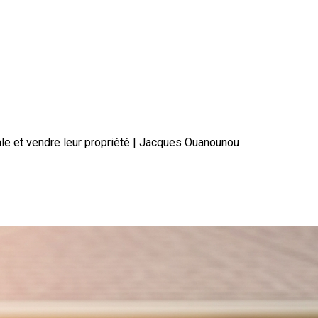
éale et vendre leur propriété | Jacques Ouanounou
trouver la résidence idéale et vend