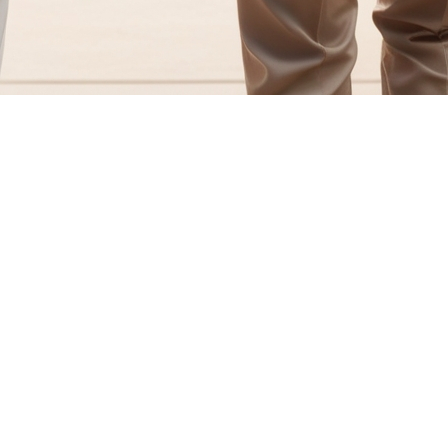
eur environnement pour leurs années dorées. Trouver une résidence
eu de planification et de considération, cela peut se faire en d
idéale
besoins spécifiques de vos parents. Ont-ils besoin d'une assis
s options de résidences disponibles dans la région souhaitée. 
arents pour qu'ils puissent voir les lieux en personne. Cela aide
familles et des résidents actuels. Les témoignages peuvent donn