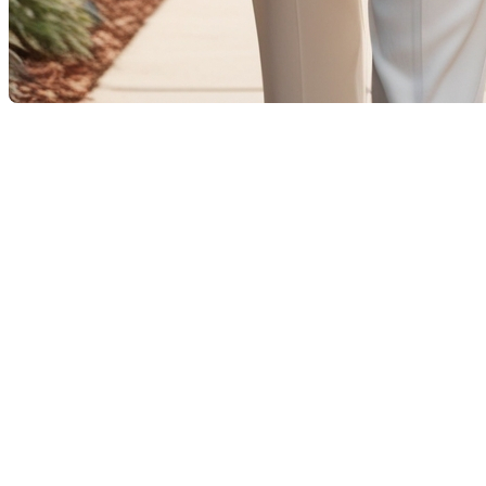
Nos parents vieillissants méritent le meilleur soin et le meill
propriété actuelle peut sembler une tâche ardue, mais avec un p
parents dans ces étapes importantes.
Étapes pour choisir la résidence 
Évaluation des besoins :
avant toute chose, évaluez les 
cadre sûr et social ?
Recherche des options disponibles :
explorez les diverse
et l'accessibilité.
Visites des résidences :
planifiez des visites avec vos p
gestionnaires.
Prendre en compte les avis :
consultez les avis d'autres 
établissements.