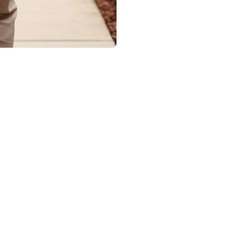
 qui répond à leurs besoins tout en les aidant à vendre leur
ouceur. Voici un guide pour vous aider à accompagner vos
tance médicale, de commodités spécifiques ou simplement d'un
Considérez les services offerts, la proximité des commodités,
 à évaluer l'atmosphère et à poser des questions aux
er un aperçu précieux de la qualité de vie dans ces