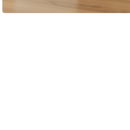
L'achat d'une propriété est une décision financière majeure
qui peut être influencée par de nombreux facteurs, y compris
les taux d'intérêt. Récemment, la Banque du Canada a annoncé
une baisse des taux d'intérêt, créant une opportunité unique
pour les acheteurs potentiels. Dans cet article, nous
explorerons les avantages d'acheter une propriété dans ce
contexte économique favorable, fournirons des conseils
pratiques et partagerons notre expertise pour vous aider à
tirer le meilleur parti de cette situation.
Comprendre l'impact des taux
d'intérêt en baisse
Les taux d'intérêt influencent directement le coût de l'emprunt
pour l'achat d'une maison. Lorsque la Banque du Canada réduit
ses taux, cela entraîne généralement une baisse des taux
hypothécaires. Voici comment cela peut bénéficier aux
acheteurs :