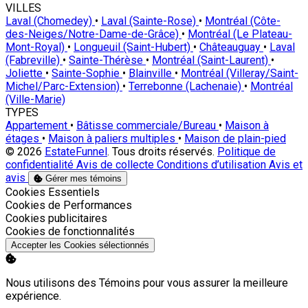
VILLES
Laval (Chomedey)
•
Laval (Sainte-Rose)
•
Montréal (Côte-
des-Neiges/Notre-Dame-de-Grâce)
•
Montréal (Le Plateau-
Mont-Royal)
•
Longueuil (Saint-Hubert)
•
Châteauguay
•
Laval
(Fabreville)
•
Sainte-Thérèse
•
Montréal (Saint-Laurent)
•
Joliette
•
Sainte-Sophie
•
Blainville
•
Montréal (Villeray/Saint-
Michel/Parc-Extension)
•
Terrebonne (Lachenaie)
•
Montréal
(Ville-Marie)
TYPES
Appartement
•
Bâtisse commerciale/Bureau
•
Maison à
étages
•
Maison à paliers multiples
•
Maison de plain-pied
© 2026
EstateFunnel
. Tous droits réservés.
Politique de
confidentialité
Avis de collecte
Conditions d’utilisation
Avis et
avis
Gérer mes témoins
Activer
Cookies Essentiels
Activer
Cookies de Performances
Activer
Cookies publicitaires
Activer
Cookies de fonctionnalités
Accepter les Cookies sélectionnés
Nous utilisons des Témoins pour vous assurer la meilleure
expérience.