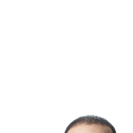
prix pour votre future maison.
Accès aux ressources :
les courtiers immobiliers ont
accès à un réseau de professionnels, y compris des
inspecteurs en bâtiment et des avocats, pour faciliter le
processus d'achat.
Conclusion
L'achat d'une propriété avec un taux d'intérêt en baisse est
une opportunité que peu d'acheteurs peuvent se permettre
d'ignorer. En comprenant l'impact de ces taux, en tirant parti
des conseils pratiques et en exploitant l'expertise des
courtiers immobiliers et des courtiers hypothécaires, vous
pouvez réaliser un investissement judicieux. N'attendez pas
pour commencer votre recherche de propriété. Contactez un
courtier immobilier aujourd'hui pour discuter de vos options et
faire le premier pas vers l'achat de votre nouvelle maison.