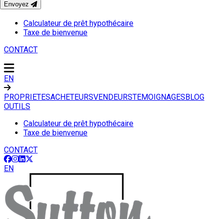
Envoyez
OUTILS
Calculateur de prêt hypothécaire
Taxe de bienvenue
CONTACT
EN
PROPRIETES
ACHETEURS
VENDEURS
TEMOIGNAGES
BLOG
OUTILS
Calculateur de prêt hypothécaire
Taxe de bienvenue
CONTACT
EN