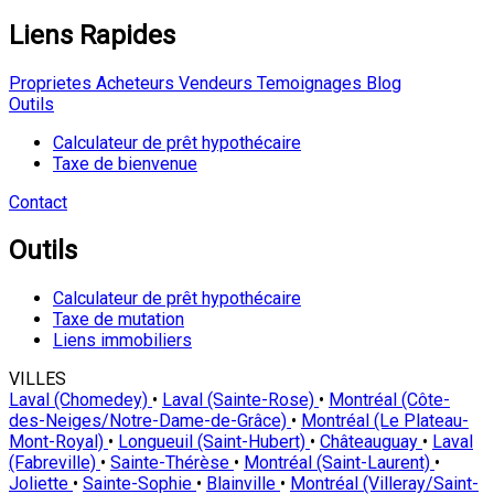
Liens Rapides
Proprietes
Acheteurs
Vendeurs
Temoignages
Blog
Outils
Calculateur de prêt hypothécaire
Taxe de bienvenue
Contact
Outils
Calculateur de prêt hypothécaire
Taxe de mutation
Liens immobiliers
VILLES
Laval (Chomedey)
•
Laval (Sainte-Rose)
•
Montréal (Côte-
des-Neiges/Notre-Dame-de-Grâce)
•
Montréal (Le Plateau-
Mont-Royal)
•
Longueuil (Saint-Hubert)
•
Châteauguay
•
Laval
(Fabreville)
•
Sainte-Thérèse
•
Montréal (Saint-Laurent)
•
Joliette
•
Sainte-Sophie
•
Blainville
•
Montréal (Villeray/Saint-