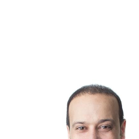
filtres au charbon pour absorber les odeurs.
Peinture fraîche :
appliquer une nouvelle couche de
peinture sur les murs et les plafonds peut aider à
éliminer les traces de fumée.
En conclusion, l'odeur de la cigarette peut avoir un impact
négatif significatif lors d'une visite de maison, tant sur la
perception des acheteurs que sur l'état des matériaux de la
propriété. Aborder ce problème de manière proactive peut
aider à faciliter une vente réussie.