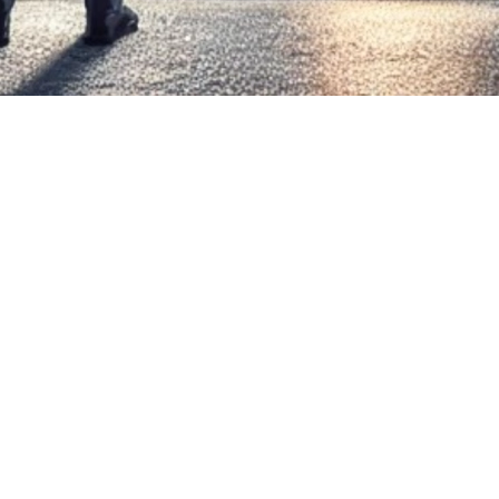
 pour couvrir les droits de mutation immobilière, communément
Québec.
n ?
e des notaires du Québec (APNQ), voici les situations les plus
re de sa famille ayant un lien direct ascendant ou descendant.