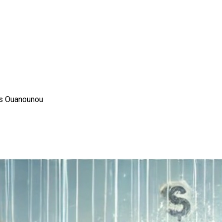
es Ouanounou
 de Bienvenue?