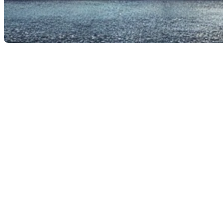
Environ 3 à 6 mois après votre passage chez le notaire pour fi
appelés taxe de Bienvenue. Vous disposerez de 30 jours pour l
Mais, est-il possible d'être exem
La réponse est oui ! Mais uniquement dans certains cas.
En effet, dans certains cas, vous pouvez être exempté du paiem
courantes pour être exonéré des droits de mutation immobilière
1. Transfert à un membre de la famille di
Une personne peut être dispensée du paiement des droits de mut
Cela exclut donc le transfert entre frères et sœurs.
2. Le transfert entre conjoints