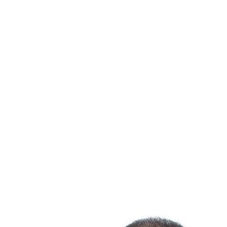
Si le transfert est effectué avant qu'un éventuel divorce ne soi
entre conjoints.
3. Une base d’imposition inférieure à 5000
Exemple. Si vous transférez un terrain d'une très petite super
4. Le transfert entre un actionnaire et s
Si vous détenez une entreprise (détenant plus de 90 % des acti
Conclusion
Il est donc possible d'être exonéré de la taxe de Bienvenue dan
professionnels de l'immobilier, il pourra répondre à vos questi
Pour toutes vos questions immobilières, contactez moi Jacque