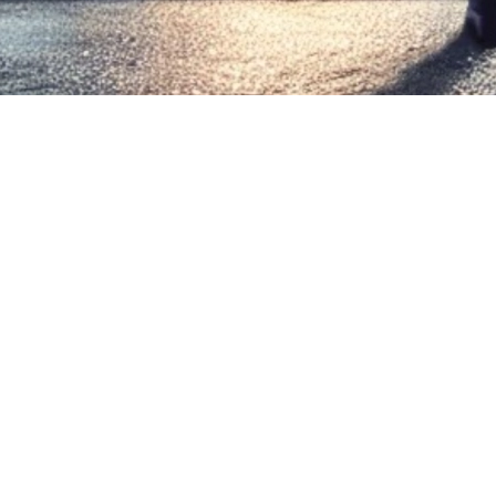
naliser votre transaction immobilière, vous recevrez une facture
a payer en un seul versement. Cette taxe s'applique partout au 
pté de payer cette taxe de mutatio
ent de la taxe de Bienvenue. Selon l’Association professionnell
 :
recte
ation immobilière si elle acquiert un bien de la part d’un memb