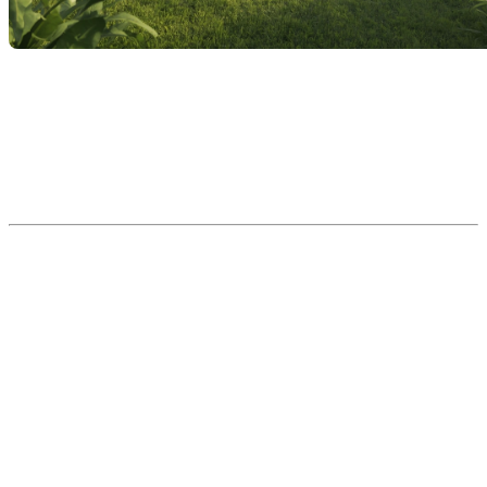
Vous avez peut-être déjà vu cette situation : une maison
impeccable, rénovée, bien entretenue, et pourtant, elle reste
sur le marché des semaines, voire des mois. Comment est-
ce possible? En tant que courtiers immobiliers, nous voyons
régulièrement ces scénarios et il y a
plusieurs facteurs qui
expliquent pourquoi une maison « parfaite » peut stagner
.
1. Le prix : le facteur numéro un
Même si votre maison est belle,
un prix mal positionné
peut
ralentir les visites. Les acheteurs comparent toujours avec ce
qui est disponible sur le marché et recherchent la
valeur
perçue
. Une maison légèrement surévaluée aura tendance à
rester plus longtemps, même si elle coche toutes les cases.
Solution :
Faire appel à un courtier pour une
analyse
comparative de marché réaliste
. Cela permet de positionner
votre maison de façon stratégique et d’attirer des offres