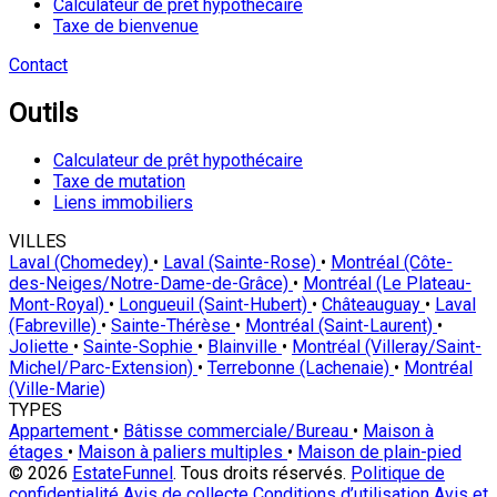
Calculateur de prêt hypothécaire
Taxe de bienvenue
Contact
Outils
Calculateur de prêt hypothécaire
Taxe de mutation
Liens immobiliers
VILLES
Laval (Chomedey)
•
Laval (Sainte-Rose)
•
Montréal (Côte-
des-Neiges/Notre-Dame-de-Grâce)
•
Montréal (Le Plateau-
Mont-Royal)
•
Longueuil (Saint-Hubert)
•
Châteauguay
•
Laval
(Fabreville)
•
Sainte-Thérèse
•
Montréal (Saint-Laurent)
•
Joliette
•
Sainte-Sophie
•
Blainville
•
Montréal (Villeray/Saint-
Michel/Parc-Extension)
•
Terrebonne (Lachenaie)
•
Montréal
(Ville-Marie)
TYPES
Appartement
•
Bâtisse commerciale/Bureau
•
Maison à
étages
•
Maison à paliers multiples
•
Maison de plain-pied
© 2026
EstateFunnel
. Tous droits réservés.
Politique de
confidentialité
Avis de collecte
Conditions d’utilisation
Avis et