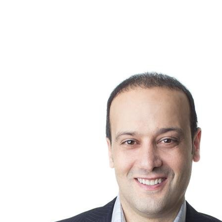
En tant que courtiers immobiliers, notre rôle est de vous
guider pour que
chaque détail compte
, afin que votre maison
trouve preneur rapidement et au meilleur prix. Une maison «
parfaite » mérite une stratégie
parfaite
pour se vendre.