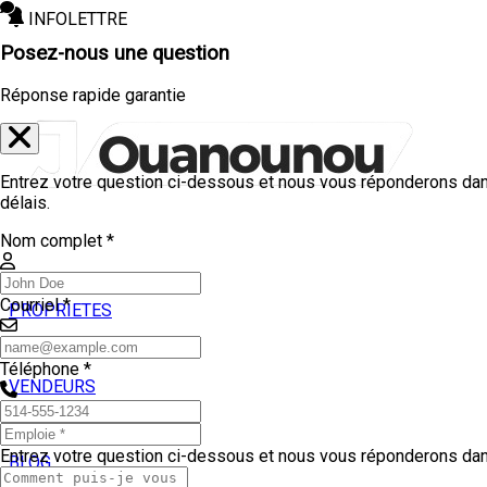
INFOLETTRE
Posez-nous une question
Réponse rapide garantie
Entrez votre question ci-dessous et nous vous réponderons dan
délais.
Nom complet *
Courriel *
PROPRIETES
ACHETEURS
Téléphone *
VENDEURS
TEMOIGNAGES
Entrez votre question ci-dessous et nous vous réponderons dans
BLOG