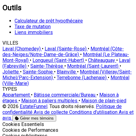
Outils
Calculateur de prêt hypothécaire
Taxe de mutation
Liens immobiliers
VILLES
Laval (Chomedey)
•
Laval (Sainte-Rose)
•
Montréal (Côte-
des-Neiges/Notre-Dame-de-Grâce)
•
Montréal (Le Plateau-
Mont-Royal)
•
Longueuil (Saint-Hubert)
•
Châteauguay
•
Laval
(Fabreville)
•
Sainte-Thérèse
•
Montréal (Saint-Laurent)
•
Joliette
•
Sainte-Sophie
•
Blainville
•
Montréal (Villeray/Saint-
Michel/Parc-Extension)
•
Terrebonne (Lachenaie)
•
Montréal
(Ville-Marie)
TYPES
Appartement
•
Bâtisse commerciale/Bureau
•
Maison à
étages
•
Maison à paliers multiples
•
Maison de plain-pied
© 2026
EstateFunnel
. Tous droits réservés.
Politique de
confidentialité
Avis de collecte
Conditions d’utilisation
Avis et
avis
Gérer mes témoins
Activer
Cookies Essentiels
Activer
Cookies de Performances
Activer
Cookies publicitaires