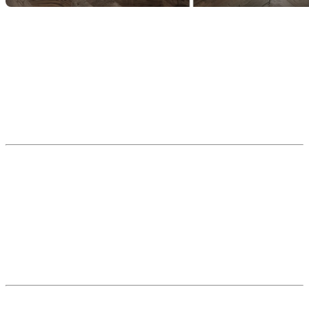
Dans le marché immobilier actuel, les préférences des
acheteurs influencent considérablement la valeur et la rapidité
de vente d’une propriété. L’un des éléments souvent sous-
estimés est l’aménagement du
hall d’entrée
, véritable carte
de visite de la maison. Comme il s’agit de la première chose
que l’on voit en entrant, un hall trop petit, sombre ou mal
organisé peut donner une impression négative difficile à
corriger.
Hall d’entrée ouvert vs
cloisonné
Un
hall d’entrée ouvert
se caractérise par l’absence de
cloisons, créant une impression d’espace et de fluidité.
Un
hall cloisonné
délimite clairement l’entrée par des murs ou
séparations, offrant davantage d’intimité et de structure.