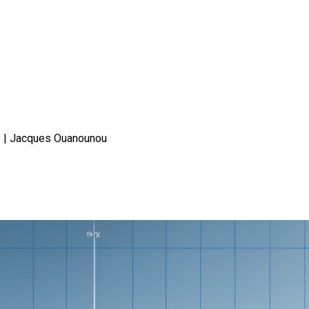
l ? | Jacques Ouanounou
isation et à quoi sert-il ?