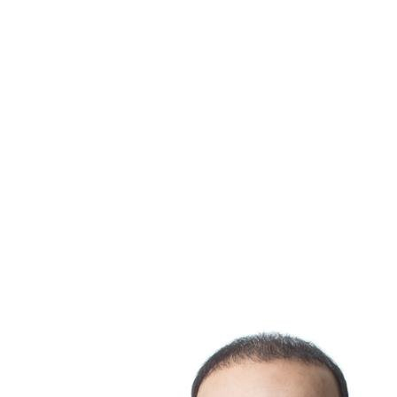
certificat de localisation actuel peut faire la différence entre
Le certificat de localisation et sa grille d
Le certificat de localisation et la grille de zonage sont deux out
arpenteur-géomètre, offre une analyse précise de l’état actuel 
zonage, émise par la municipalité, dicte les usages permis et l
respecter. Ensemble, ces documents permettent aux propriéta
complémentarité est indispensable pour éviter tout obstacle lor
Conclusion
En somme, le certificat de localisation est bien plus qu'une sim
immobilières. En garantissant que tout est conforme aux attent