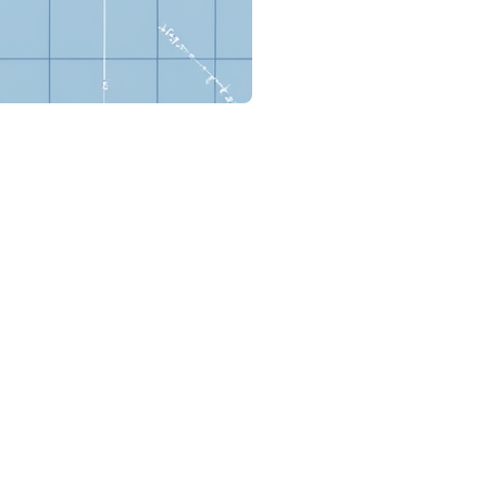
l fournit une représentation visuelle et un rapport sur les
ain, les bâtiments et les structures qui s’y trouvent, ainsi que
errain, les bâtiments qui s’y trouvent, les clôtures, et parfois