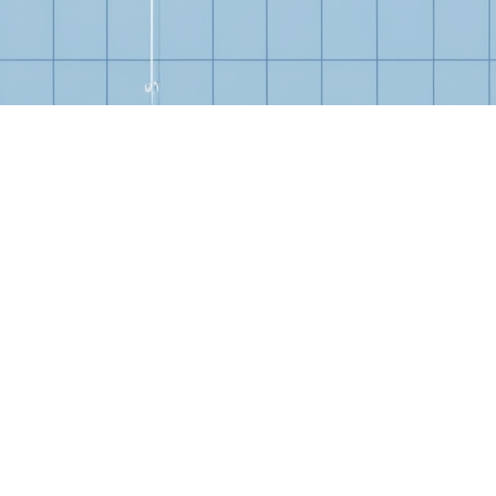
isation et à quoi sert-il ?
lisation
te transaction immobilière, que vous soyez acheteur ou vendeur. I
tut juridique et physique. Ceci inclut les caractéristiques du terr
calisation
 parties :
enteur-géomètre professionnel, qui montre les limites exactes du t
fectué sur le site.