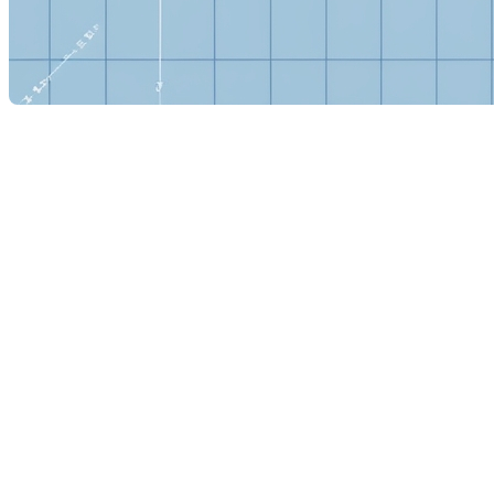
Qu'est-ce qu'un certificat de local
Introduction au certificat de loca
Le certificat de localisation est un document essentiel dans tou
détails d'une propriété, en offrant une vue d'ensemble de son sta
toute autre information pertinente.
Composition d'un certificat de lo
Un certificat de localisation est généralement composé de deux
Plan :
Il s'agit d'une carte à l'échelle dessinée par un arp
même les arbres. Ce plan est basé sur un relevé précis ef