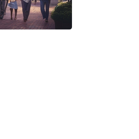
des habitants urbains. L'une de ces expressions qui gagne en
re-t-il tant d'attention ? Découvrons-le ensemble.
 ainsi un environnement autosuffisant où les résidents
mbinaison d'appartements, de bureaux, de restaurants, de centres
ui répond à tous les besoins des résidents.
elques-uns des principaux bénéfices :
nts peuvent facilement jongler entre leurs obligations