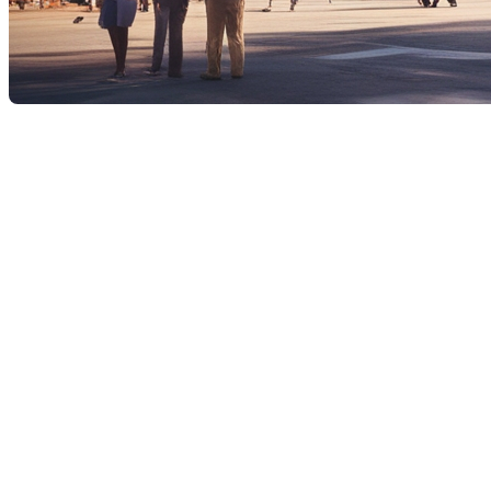
Dans le monde de l'immobilier moderne, les termes évoluent c
popularité est celle de "
communauté verticale
". Mais qu'est-ce
Définition d'une communauté ver
Une communauté verticale désigne un immeuble résidentiel de g
peuvent vivre, travailler et se divertir sans avoir à quitter l
de fitness, de piscines, de jardins sur le toit et parfois même
Les avantages d'une communauté
Les communautés verticales présentent plusieurs avantages qui
Commodité :
Avec un accès facile à des services essenti
professionnelles et personnelles.