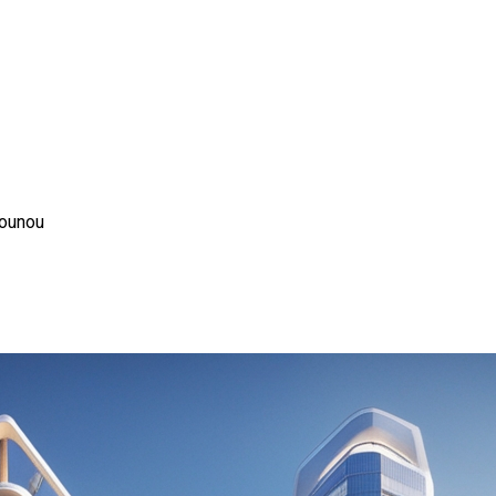
nounou
rticale ?