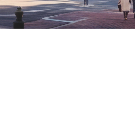
onstamment pour s'adapter aux nouvelles tendances et besoins 
 que cela signifie réellement et pourquoi ce type d'immeuble atti
ticale
rande hauteur qui intègre divers services et commodités, créant
'enceinte de leur bâtiment. Ces immeubles abritent souvent une co
 de petites épiceries. L'idée est de créer un microcosme urbain q
 verticale
 en font un choix attrayant pour de nombreux citadins. Voici qu
els et des commodités à quelques étages de distance, les réside