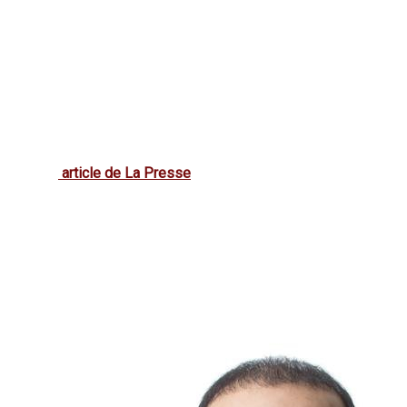
Sécurité :
Ces immeubles sont souvent équipés de systèmes
Durabilité :
Les communautés verticales sont souvent conçu
l'incorporation d'espaces verts.
Cohésion sociale :
Le partage d'espaces communs tels que 
communauté.
Optimisation de l'espace :
Dans les zones urbaines denses,
incroyables sur la ville.
Dans un
article de La Presse
, on peut lire qu'à Montréal, le pro
commerces et habitations. Dans cette même vision, l’
Odea Mon
Pour conclure, l'avenir de l'immobilier dans les zones urbaine
de bien comprendre les avantages et les particularités de ces
pas à explorer ces environnements novateurs qui promettent un
d'avenir à l'habitat urbain, en offrant une réponse contemporain