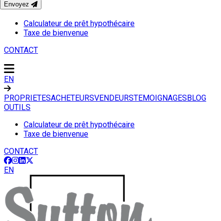
Envoyez
OUTILS
Calculateur de prêt hypothécaire
Taxe de bienvenue
CONTACT
EN
PROPRIETES
ACHETEURS
VENDEURS
TEMOIGNAGES
BLOG
OUTILS
Calculateur de prêt hypothécaire
Taxe de bienvenue
CONTACT
EN