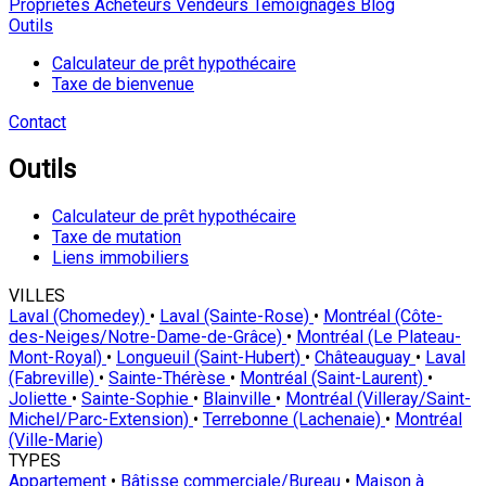
Proprietes
Acheteurs
Vendeurs
Temoignages
Blog
Outils
Calculateur de prêt hypothécaire
Taxe de bienvenue
Contact
Outils
Calculateur de prêt hypothécaire
Taxe de mutation
Liens immobiliers
VILLES
Laval (Chomedey)
•
Laval (Sainte-Rose)
•
Montréal (Côte-
des-Neiges/Notre-Dame-de-Grâce)
•
Montréal (Le Plateau-
Mont-Royal)
•
Longueuil (Saint-Hubert)
•
Châteauguay
•
Laval
(Fabreville)
•
Sainte-Thérèse
•
Montréal (Saint-Laurent)
•
Joliette
•
Sainte-Sophie
•
Blainville
•
Montréal (Villeray/Saint-
Michel/Parc-Extension)
•
Terrebonne (Lachenaie)
•
Montréal
(Ville-Marie)
TYPES
Appartement
•
Bâtisse commerciale/Bureau
•
Maison à