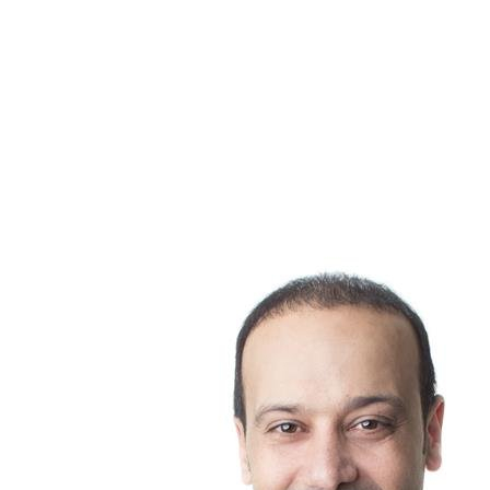
professionnel gère les visites, les documents juridiques et
les négociations permet de se concentrer sur l'essentiel : le
bien-être de leur parent.
Conclusion
Vendre une maison chargée d'histoire pour choisir le confort
d'une résidence ne devrait pas être une source d'angoisse. En
confiant ce projet à un courtier immobilier, vous vous offrez
une expertise rigoureuse et une oreille attentive.