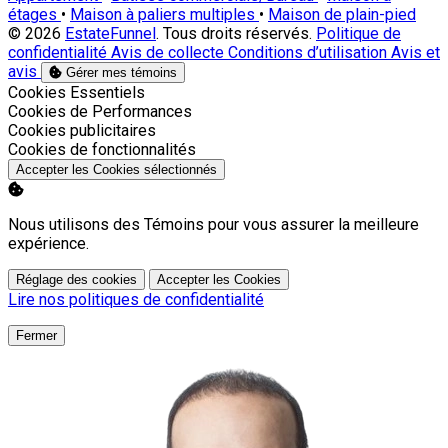
étages
•
Maison à paliers multiples
•
Maison de plain-pied
© 2026
EstateFunnel
. Tous droits réservés.
Politique de
confidentialité
Avis de collecte
Conditions d’utilisation
Avis et
avis
Gérer mes témoins
Activer
Cookies Essentiels
Activer
Cookies de Performances
Activer
Cookies publicitaires
Activer
Cookies de fonctionnalités
Accepter les Cookies sélectionnés
Nous utilisons des Témoins pour vous assurer la meilleure
expérience.
Réglage des cookies
Accepter les Cookies
Lire nos politiques de confidentialité
Fermer