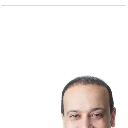
🎯 En conclusion
Même à une époque dominée par les taux hypothécaires et
les calculs de rentabilité,
les croyances ont encore leur mot à
dire
dans l’immobilier.
Le vendredi 13 nous rappelle que vendre ou acheter une
propriété, ce n’est jamais qu’une affaire de chiffres. C’est
aussi
émotionnel, humain… et parfois un peu irrationnel.