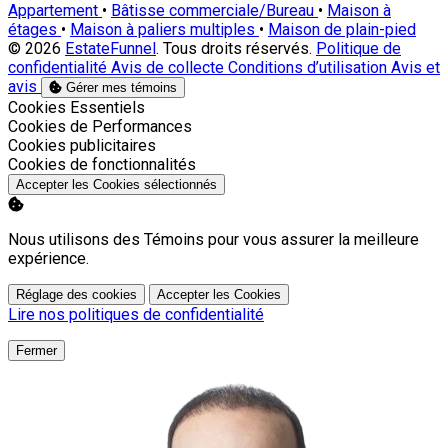
Appartement
•
Bâtisse commerciale/Bureau
•
Maison à
étages
•
Maison à paliers multiples
•
Maison de plain-pied
© 2026
EstateFunnel
. Tous droits réservés.
Politique de
confidentialité
Avis de collecte
Conditions d’utilisation
Avis et
avis
Gérer mes témoins
Activer
Cookies Essentiels
Activer
Cookies de Performances
Activer
Cookies publicitaires
Activer
Cookies de fonctionnalités
Accepter les Cookies sélectionnés
Nous utilisons des Témoins pour vous assurer la meilleure
expérience.
Réglage des cookies
Accepter les Cookies
Lire nos politiques de confidentialité
Fermer