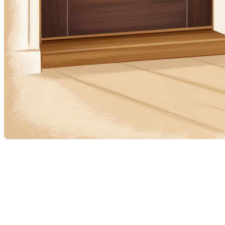
Le vendredi 13, c’est la journée idéale pour parler de ces
petites croyances qui, mine de rien, influencent parfois le
marché immobilier. Et non, ce ne sont pas que des légendes
urbaines. Certaines superstitions bien ancrées ont
un vrai
impact sur les décisions d’achat, les évaluations et même la
revente
.
Voici quelques faits connus et observables sur le terrain :