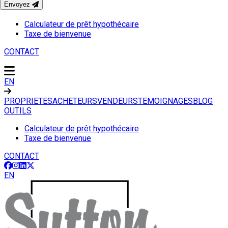
Envoyez
OUTILS
Calculateur de prêt hypothécaire
Taxe de bienvenue
CONTACT
EN
PROPRIETES
ACHETEURS
VENDEURS
TEMOIGNAGES
BLOG
OUTILS
Calculateur de prêt hypothécaire
Taxe de bienvenue
CONTACT
EN