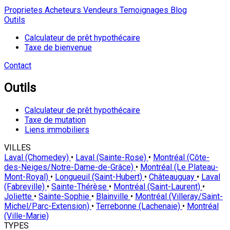
Proprietes
Acheteurs
Vendeurs
Temoignages
Blog
Outils
Calculateur de prêt hypothécaire
Taxe de bienvenue
Contact
Outils
Calculateur de prêt hypothécaire
Taxe de mutation
Liens immobiliers
VILLES
Laval (Chomedey)
•
Laval (Sainte-Rose)
•
Montréal (Côte-
des-Neiges/Notre-Dame-de-Grâce)
•
Montréal (Le Plateau-
Mont-Royal)
•
Longueuil (Saint-Hubert)
•
Châteauguay
•
Laval
(Fabreville)
•
Sainte-Thérèse
•
Montréal (Saint-Laurent)
•
Joliette
•
Sainte-Sophie
•
Blainville
•
Montréal (Villeray/Saint-
Michel/Parc-Extension)
•
Terrebonne (Lachenaie)
•
Montréal
(Ville-Marie)
TYPES