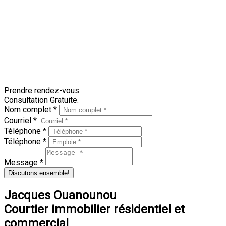
cette optique, le courtier immobilier est le professionnel le
mieux placé pour vous aider à tirer le maximum de votre
transaction immobilière.
Établir le bon prix dès la mise en vente de votre propriété est
tout à votre avantage: vous serez assuré d'attirer un maximum
d'acheteurs potentiels, et ainsi de vendre votre propriété le
plus rapidement possible.
Prendre rendez-vous.
Consultation Gratuite.
Nom complet *
Courriel *
Téléphone *
Téléphone *
Message *
Discutons ensemble!
Jacques Ouanounou
Courtier immobilier résidentiel et
commercial