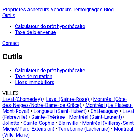
Proprietes
Acheteurs
Vendeurs
Temoignages
Blog
Outils
Calculateur de prêt hypothécaire
Taxe de bienvenue
Contact
Outils
Calculateur de prêt hypothécaire
Taxe de mutation
Liens immobiliers
VILLES
Laval (Chomedey)
•
Laval (Sainte-Rose)
•
Montréal (Côte-
des-Neiges/Notre-Dame-de-Grâce)
•
Montréal (Le Plateau-
Mont-Royal)
•
Longueuil (Saint-Hubert)
•
Châteauguay
•
Laval
(Fabreville)
•
Sainte-Thérèse
•
Montréal (Saint-Laurent)
•
Joliette
•
Sainte-Sophie
•
Blainville
•
Montréal (Villeray/Saint-
Michel/Parc-Extension)
•
Terrebonne (Lachenaie)
•
Montréal
(Ville-Marie)