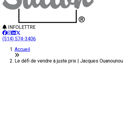
INFOLETTRE
(514) 574-3406
Accueil
Le défi de vendre à juste prix | Jacques Ouanounou
Le défi de vendre à juste prix
Déterminer le bon prix de vente est une étape cruciale lors de
la vente d'une propriété. En effet, le prix de vente est souvent
le facteur déterminant dans la décision de tout acheteur
potentiel.
®
Grâce à son accès privilégié au système Centris
– un
réseau exclusivement réservé aux courtiers membres d'une
chambre immobilière – votre courtier immobilier est en
mesure d'évaluer la valeur de votre propriété et de procéder à