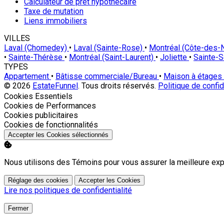
Calculateur de prêt hypothécaire
Taxe de mutation
Liens immobiliers
VILLES
Laval (Chomedey)
•
Laval (Sainte-Rose)
•
Montréal (Côte-des
•
Sainte-Thérèse
•
Montréal (Saint-Laurent)
•
Joliette
•
Sainte-
TYPES
Appartement
•
Bâtisse commerciale/Bureau
•
Maison à étages
© 2026
EstateFunnel
. Tous droits réservés.
Politique de confid
Activer
Cookies Essentiels
Activer
Cookies de Performances
Activer
Cookies publicitaires
Activer
Cookies de fonctionnalités
Accepter les Cookies sélectionnés
Nous utilisons des Témoins pour vous assurer la meilleure exp
Réglage des cookies
Accepter les Cookies
Lire nos politiques de confidentialité
Fermer