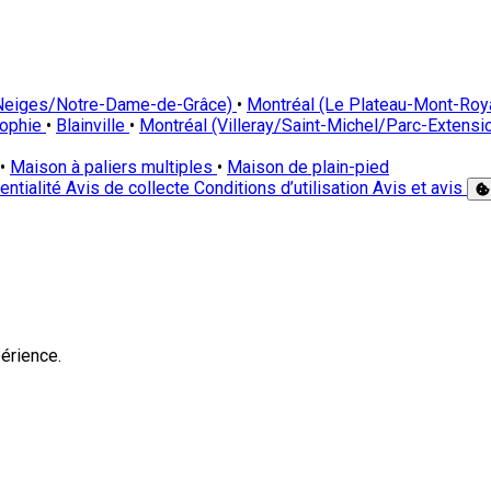
-Neiges/Notre-Dame-de-Grâce)
•
Montréal (Le Plateau-Mont-Roy
Sophie
•
Blainville
•
Montréal (Villeray/Saint-Michel/Parc-Extensi
•
Maison à paliers multiples
•
Maison de plain-pied
entialité
Avis de collecte
Conditions d’utilisation
Avis et avis
érience.