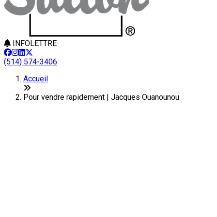
INFOLETTRE
(514) 574-3406
Accueil
Pour vendre rapidement | Jacques Ouanounou
Pour vendre rapidement, faites 
Lorsque vient le temps de vendre votre propriété, vous n'avez
L'extérieur
La façon dont votre propriété est perçue de l'extérieur est très i
des photos à portée de main pour aider le visiteur à visualiser
la différence.