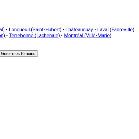
al)
•
Longueuil (Saint-Hubert)
•
Châteauguay
•
Laval (Fabreville)
on)
•
Terrebonne (Lachenaie)
•
Montréal (Ville-Marie)
Gérer mes témoins