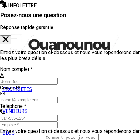
INFOLETTRE
Posez-nous une question
Réponse rapide garantie
Entrez votre question ci-dessous et nous vous réponderons da
les plus brefs délais.
Nom complet *
Courriel *
PROPRIETES
ACHETEURS
Téléphone *
VENDEURS
TEMOIGNAGES
Entrez votre question ci-dessous et nous vous réponderons da
BLOG