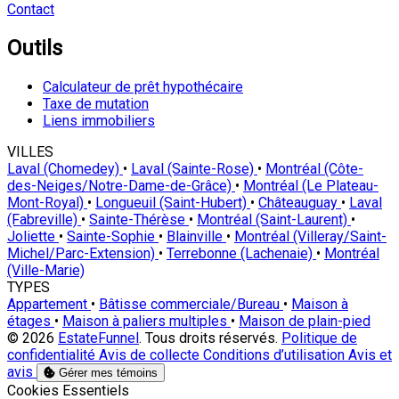
Contact
Outils
Calculateur de prêt hypothécaire
Taxe de mutation
Liens immobiliers
VILLES
Laval (Chomedey)
•
Laval (Sainte-Rose)
•
Montréal (Côte-
des-Neiges/Notre-Dame-de-Grâce)
•
Montréal (Le Plateau-
Mont-Royal)
•
Longueuil (Saint-Hubert)
•
Châteauguay
•
Laval
(Fabreville)
•
Sainte-Thérèse
•
Montréal (Saint-Laurent)
•
Joliette
•
Sainte-Sophie
•
Blainville
•
Montréal (Villeray/Saint-
Michel/Parc-Extension)
•
Terrebonne (Lachenaie)
•
Montréal
(Ville-Marie)
TYPES
Appartement
•
Bâtisse commerciale/Bureau
•
Maison à
étages
•
Maison à paliers multiples
•
Maison de plain-pied
© 2026
EstateFunnel
. Tous droits réservés.
Politique de
confidentialité
Avis de collecte
Conditions d’utilisation
Avis et
avis
Gérer mes témoins
Activer
Cookies Essentiels